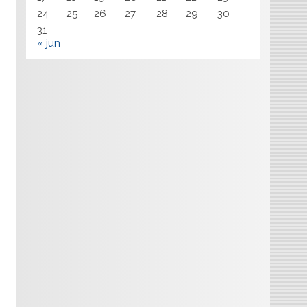
24
25
26
27
28
29
30
31
« jun