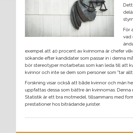
Detta
delä
styrn
För 
vad 
ända
exempel att 40 procent av kvinnorna är chefer vilk
sökande efter kandidater som passar in i denna må
bör stereotyper motarbetas som kan leda till att kv
kvinnor och inte se dem som personer som ”tar allt
Forskning visar också att både kvinnor och män hell
uppfattas dessa som bättre än kvinnornas. Denna 
Statistik är ett bra motmedel, tillsammans med form
prestationer hos biträdande jurister.