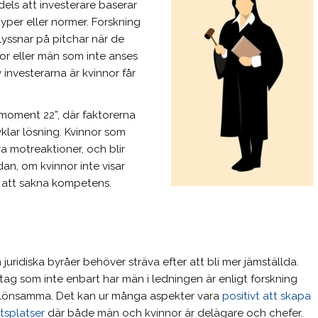
els att investerare baserar
typer eller normer. Forskning
 lyssnar på pitchar när de
or eller män som inte anses
v investerarna är kvinnor får
”moment 22”, där faktorerna
klar lösning. Kvinnor som
va motreaktioner, och blir
dan, om kvinnor inte visar
av att sakna kompetens.
 juridiska byråer behöver sträva efter att bli mer jämställda.
tag som inte enbart har män i ledningen är enligt forskning
lönsamma. Det kan ur många aspekter vara
positivt att skapa
tsplatser
där både män och kvinnor är delägare och chefer.