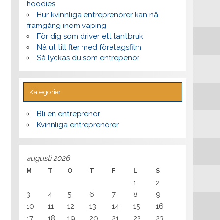
hoodies
Hur kvinnliga entreprenörer kan nå
framgång inom vaping
För dig som driver ett lantbruk
Nå ut till fler med företagsfilm
Så lyckas du som entrepenör
Kategorier
Bli en entreprenör
Kvinnliga entreprenörer
augusti 2026
M
T
O
T
F
L
S
1
2
3
4
5
6
7
8
9
10
11
12
13
14
15
16
17
18
19
20
21
22
23