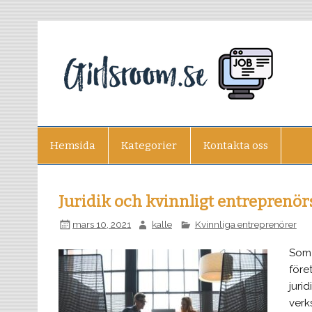
g
Hemsida
Kategorier
Kontakta oss
Juridik och kvinnligt entreprenö
mars 10, 2021
kalle
Kvinnliga entreprenörer
Som 
före
juri
verk