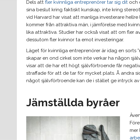
Dels att
fler kvinnliga entreprenörer tar sig dit
och d
sina beslut kring faktiskt kunskap, inte kring stereo
vid Harvard har visat att manliga investerare hellre
kommer från attraktiva män, i jämförelse med kvinn
lika attraktiva. Studier har också visat att om fler a
dessutom fler kvinnor ta emot investeringar.
Läget för kvinnliga entreprenörer är idag en sorts 
skapar en ond cirkel som inte verkar ha någon själv
visar att de har ett högt självförtroende får negati
straffade för att de tar för mycket plats. Å andra si
något självförtroende kan de i stället ge intryck 
Jämställda byråer
Även
Före
mer 
arbe