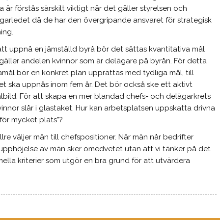
 är förstås särskilt viktigt när det gäller styrelsen och
garledet då de har den övergripande ansvaret för strategisk
ing.
att uppnå en jämställd byrå bör det sättas kvantitativa mål
gäller andelen kvinnor som är delägare på byrån. För detta
mål bör en konkret plan upprättas med tydliga mål, till
et ska uppnås inom fem år. Det bör också ske ett aktivt
lbild. För att skapa en mer blandad chefs- och delägarkrets
innor slår i glastaket. Hur kan arbetsplatsen uppskatta drivna
för mycket plats”?
re väljer män till chefspositioner. När män når bedrifter
upphöjelse av män sker omedvetet utan att vi tänker på det.
ella kriterier som utgör en bra grund för att utvärdera