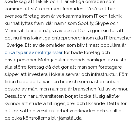
skede såg att teknik och IT är viktiga områden som
kommer att stå i centrum i framtiden. På så sätt har
svenska företag som är verksamma inom IT och teknik
kunnat lyftas fram, där namn som Spotify, Skype och
Minecraft bara är några av dessa. Detta gör i sin tur att
det nu finns kvinnliga entreprenörer inom alla IT-branscher
i Sverige. Ett av de områden som blivit mest populära är
olika typer av molntjänster
för både företag och
privatpersoner. Molntjänster används nämligen av nästa
alla större företag då det gör att man som företagare
slipper att investera i lokala servrar och infrastruktur. Förr i
tiden hade detta varit en bransch som nästan enbart
bestod av män, men numera är branschen full av kvinnor.
Dessutom har universiteten börjat locka till sig alltfler
kvinnor att studera till ingenjörer och liknande. Detta för
att fortsätta diversifiera arbetsmarknaden och se till att
de olika könsrollerna blir jämställda.