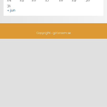
31
« jun