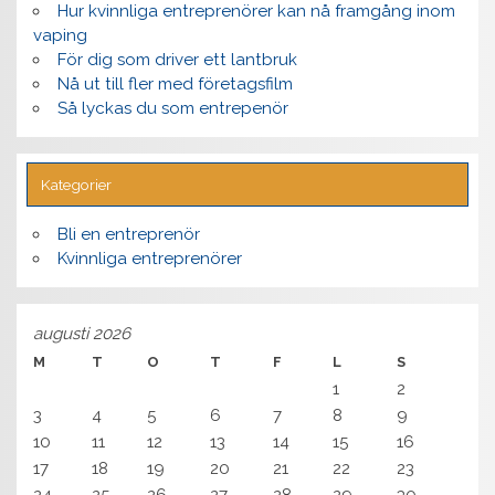
Hur kvinnliga entreprenörer kan nå framgång inom
vaping
För dig som driver ett lantbruk
Nå ut till fler med företagsfilm
Så lyckas du som entrepenör
Kategorier
Bli en entreprenör
Kvinnliga entreprenörer
augusti 2026
M
T
O
T
F
L
S
1
2
3
4
5
6
7
8
9
10
11
12
13
14
15
16
17
18
19
20
21
22
23
24
25
26
27
28
29
30