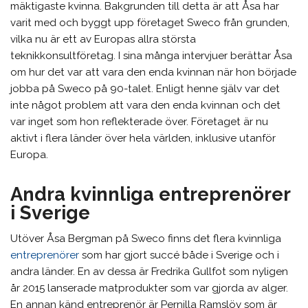
mäktigaste kvinna. Bakgrunden till detta är att Åsa har
varit med och byggt upp företaget Sweco från grunden,
vilka nu är ett av Europas allra största
teknikkonsultföretag. I sina många intervjuer berättar Åsa
om hur det var att vara den enda kvinnan när hon började
jobba på Sweco på 90-talet. Enligt henne själv var det
inte något problem att vara den enda kvinnan och det
var inget som hon reflekterade över. Företaget är nu
aktivt i flera länder över hela världen, inklusive utanför
Europa.
Andra kvinnliga entreprenörer
i Sverige
Utöver Åsa Bergman på Sweco finns det flera kvinnliga
entreprenörer
som har gjort succé både i Sverige och i
andra länder. En av dessa är Fredrika Gullfot som nyligen
år 2015 lanserade matprodukter som var gjorda av alger.
En annan känd entreprenör är Pernilla Ramslöv som är