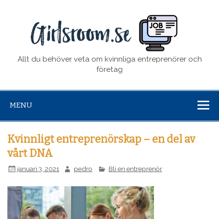
girl
Allt du behöver veta om kvinnliga entreprenörer och
företag
MENU
Kvinnligt entreprenörskap – en del av
vårt DNA
januari 3, 2021
pedro
Bli en entreprenör