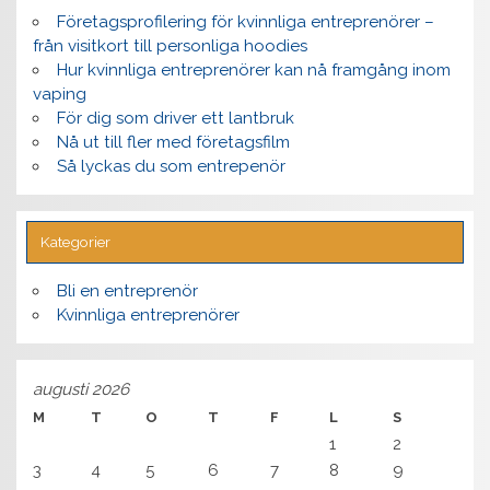
Företagsprofilering för kvinnliga entreprenörer –
från visitkort till personliga hoodies
Hur kvinnliga entreprenörer kan nå framgång inom
vaping
För dig som driver ett lantbruk
Nå ut till fler med företagsfilm
Så lyckas du som entrepenör
Kategorier
Bli en entreprenör
Kvinnliga entreprenörer
augusti 2026
M
T
O
T
F
L
S
1
2
3
4
5
6
7
8
9