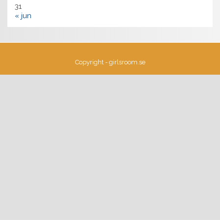
31
« jun