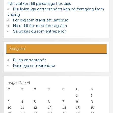
från visitkort till personliga hoodies
Hur kvinnliga entreprenörer kan nå framgång inom
vaping
För dig som driver ett lantbruk
Nå ut till fler med företagsfilm
Så lyckas du som entrepenör
Kategorier
Bli en entreprenör
Kvinnliga entreprenörer
augusti 2026
M
T
O
T
F
L
S
1
2
3
4
5
6
7
8
9
10
11
12
13
14
15
16