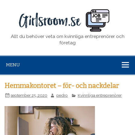
girl
Allt du behöver veta om kvinnliga entreprenörer och
företag
MENU
Hemmakontoret – för- och nackdelar
september 25, 2020
pedro
Kvinnliga entreprenörer